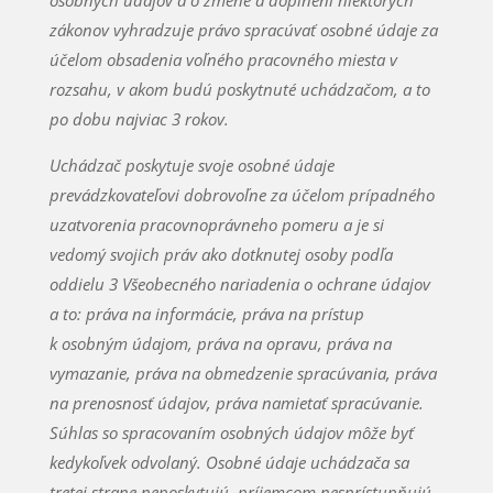
osobných údajov a o zmene a doplnení niektorých
zákonov vyhradzuje právo spracúvať osobné údaje za
účelom obsadenia voľného pracovného miesta v
rozsahu, v akom budú poskytnuté uchádzačom, a to
po dobu najviac 3 rokov.
Uchádzač poskytuje svoje osobné údaje
prevádzkovateľovi dobrovoľne za účelom prípadného
uzatvorenia pracovnoprávneho pomeru a je si
vedomý svojich práv ako dotknutej osoby podľa
oddielu 3 Všeobecného nariadenia o ochrane údajov
a to: práva na informácie, práva na prístup
k osobným údajom, práva na opravu, práva na
vymazanie, práva na obmedzenie spracúvania, práva
na prenosnosť údajov, práva namietať spracúvanie.
Súhlas so spracovaním osobných údajov môže byť
kedykoľvek odvolaný. Osobné údaje uchádzača sa
tretej strane neposkytujú, príjemcom nesprístupňujú,