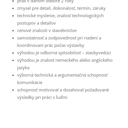
prax v danom odbore 2 roky
zmysel pre detail, dokonalosť, termín, záruky
technické myslenie, znalosť technologických
postupov a detailov
cenové znalosti v stavebníctve
samostatnosť a zodpovednosť pri riadení a
koordinovaní prác počas výstavby
výhodou je odborná spôsobilosť – stavbyvedúci
výhodou je znalosť nemeckého alebo anglického
jazyka
výborná technická a argumentačná schopnosť
komunikácie
schopnosť motivovať a dosahovať požadované
výsledky pri práci s ľuďmi