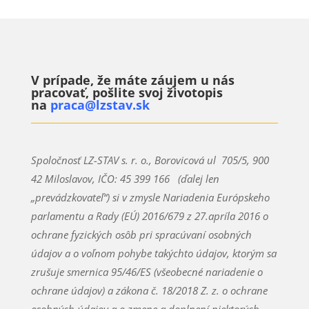
V prípade, že máte záujem u nás
pracovať, pošlite svoj životopis
na
praca@lzstav.sk
Spoločnosť LZ-STAV s. r. o., Borovicová ul 705/5, 900
42 Miloslavov, IČO:
45 399 166
(ďalej len
„prevádzkovateľ“) si v zmysle Nariadenia Európskeho
parlamentu a Rady (EÚ) 2016/679 z 27.apríla 2016 o
ochrane fyzických osôb pri spracúvaní osobných
údajov a o voľnom pohybe takýchto údajov, ktorým sa
zrušuje smernica 95/46/ES (všeobecné nariadenie o
ochrane údajov) a zákona č. 18/2018 Z. z. o ochrane